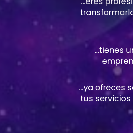
...eres profe
transformarlo
...tienes 
emprend
...ya ofreces s
tus servicio