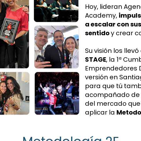
Hoy, lideran Agen
Academy, 
impuls
a escalar con sus
sentido 
y crear c
Su visión los llevó
STAGE
, la 1ª Cum
Emprendedores Dig
versión en Santia
para que tú tambi
acompañado de lo
del mercado que 
aplicar la 
Metodo