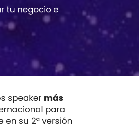
r tu negocio e 
os speaker 
más 
ernacional para 
 en su 2ª versión 