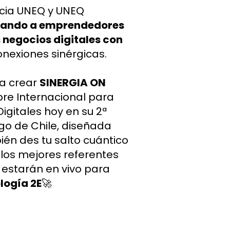
cia UNEQ y UNEQ 
ando a emprendedores 
 negocios digitales con 
onexiones sinérgicas. 
 a crear 
SINERGIA ON 
bre Internacional para 
itales hoy en su 2ª 
go de Chile, diseñada 
én des tu salto cuántico 
s mejores referentes 
estarán en vivo para 
logía 2E
🚀