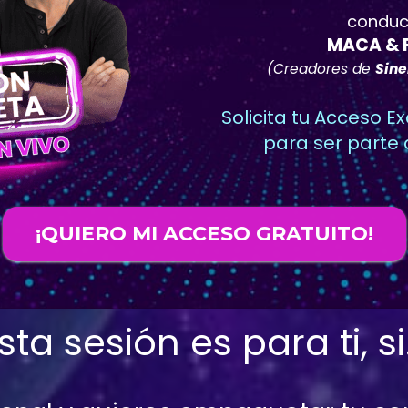
conduc
MACA & F
(Creadores de 
Sine
Solicita tu Acceso Ex
para ser parte 
¡QUIERO MI ACCESO GRATUITO!
sta sesión es para ti, si.