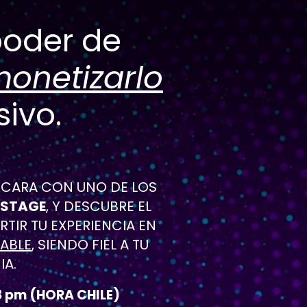
 tiene el poder de 
onetizarlo
sivo.
 CARA CON UNO DE LOS 
 STAGE
, Y DESCUBRE EL 
IR TU EXPERIENCIA EN 
TABLE
, SIENDO FIEL A TU 
IA.
 8 pm (HORA CHILE)