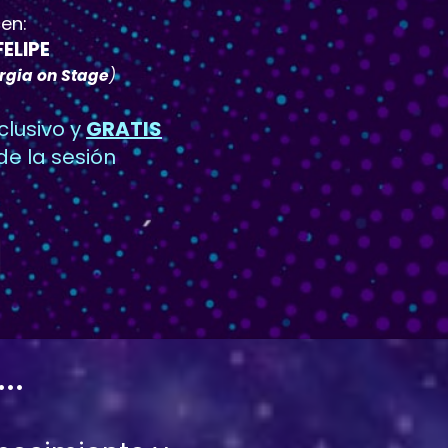
en:
ELIPE
rgia on Stage
)
clusivo y 
GRATIS
de la sesión 
..