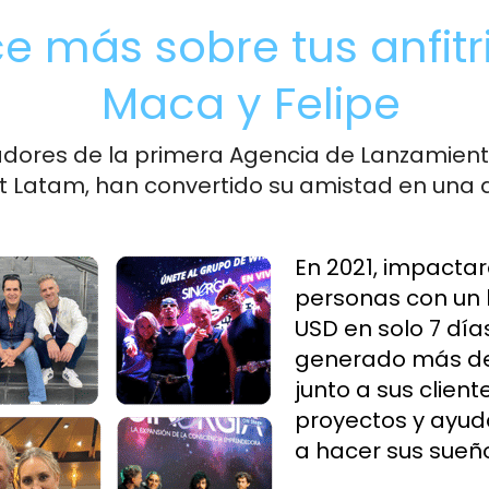
 más sobre tus anfitri
 Maca y Felipe
adores de la primera Agencia de Lanzamientos
 Latam, han convertido su amistad en una a
En 2021, impactar
personas con un 
USD en solo 7 día
generado más de 
junto a sus client
proyectos y ayu
a hacer sus sueño